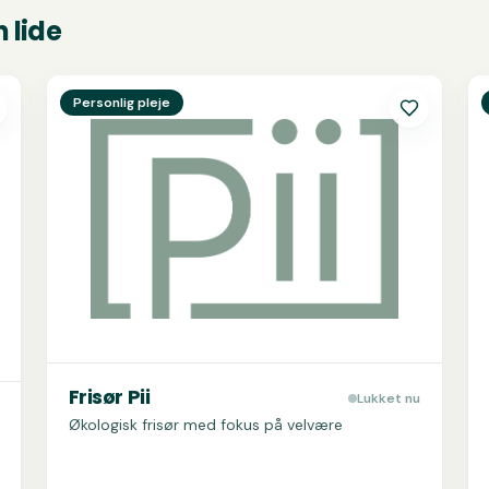
 lide
Se
Frisør Pii
S
Personlig pleje
Frisør Pii
Lukket nu
Økologisk frisør med fokus på velvære