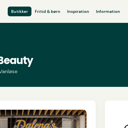
Butikker
Fritid & børn
Inspiration
Information
 Beauty
 Vanløse