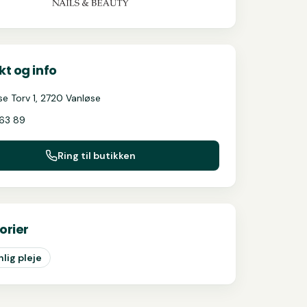
t og info
se Torv 1, 2720 Vanløse
 63 89
Ring til butikken
orier
lig pleje