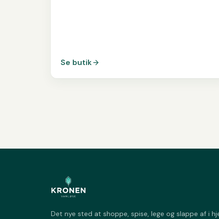
Se butik
Det nye sted at shoppe, spise, lege og slappe af i hj