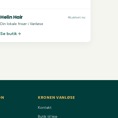
Helin Hair
Lukket nu
Din lokale frisør i Vanløse
Se butik
ON
KRONEN VANLØSE
Kontakt
Butik til leje