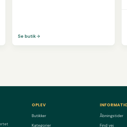
Se butik
OPLEV
INFORMATI
Butikker
Åbningstider
ertet
Kategorier
Find vej