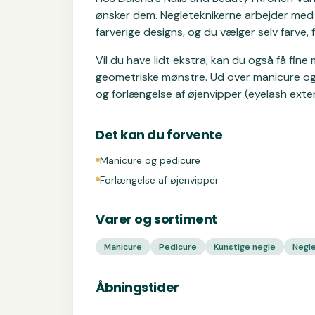
ønsker dem. Negleteknikerne arbejder med 
farverige designs, og du vælger selv farve, f
Vil du have lidt ekstra, kan du også få fine 
geometriske mønstre. Ud over manicure og p
og forlængelse af øjenvipper (eyelash exte
Det kan du forvente
Manicure og pedicure
Forlængelse af øjenvipper
Varer og sortiment
Manicure
Pedicure
Kunstige negle
Negl
Åbningstider
Åbningstider for Dalena's Nails and Beauty