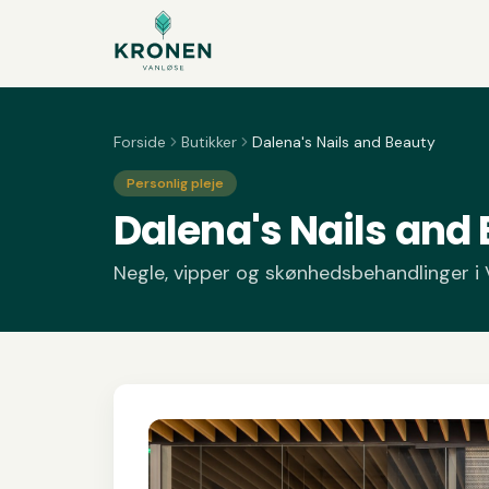
Spring til indhold
Forside
Butikker
Dalena's Nails and Beauty
Personlig pleje
Dalena's Nails and
Negle, vipper og skønhedsbehandlinger i