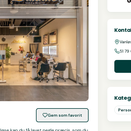
Kontak
Vanlø
51 79
Kateg
Person
Gem som favorit
løse kan du få lavet negle præcis, som du