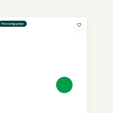
e
Helin Hair
Personlig pleje