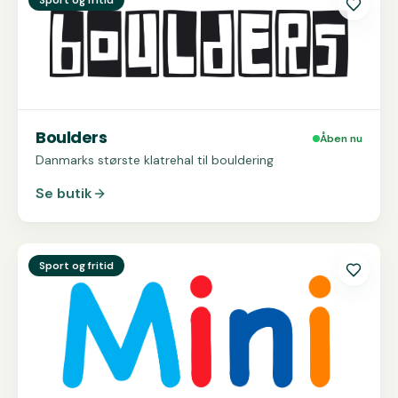
Sport og fritid
Boulders
Åben nu
Danmarks største klatrehal til bouldering
Se butik
Se
MiniZOO
Sport og fritid