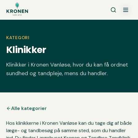
Spring til indhold
KATEGORI
Klinikker
Klinikker i Kronen Vanløse, hvor du kan få ordnet
sundhed og tandpleje, mens du handler.
Alle kategorier
Hos klinikkerne i Kronen Vanløse kan du tage dig af både
læge- og tandbesøg på samme sted, som du handler
ind. Du finder Lægehuset Kronen og Tandbro Tandklinik