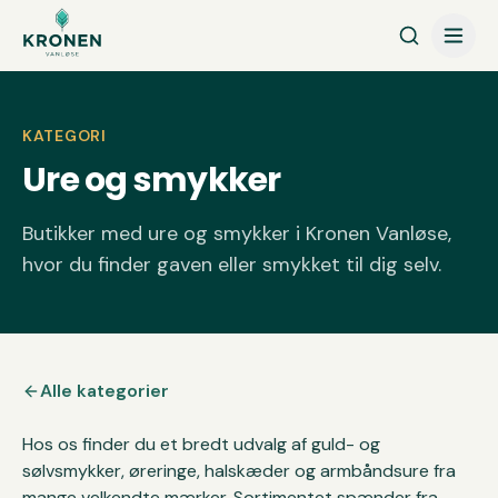
Spring til indhold
KATEGORI
Ure og smykker
Butikker med ure og smykker i Kronen Vanløse,
hvor du finder gaven eller smykket til dig selv.
Alle kategorier
Hos os finder du et bredt udvalg af guld- og
sølvsmykker, øreringe, halskæder og armbåndsure fra
mange velkendte mærker. Sortimentet spænder fra