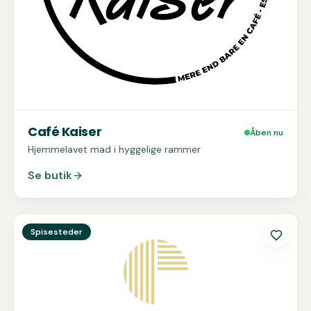
Café Kaiser
Åben nu
Hjemmelavet mad i hyggelige rammer
Se butik
Se
Emmerys
Spisesteder