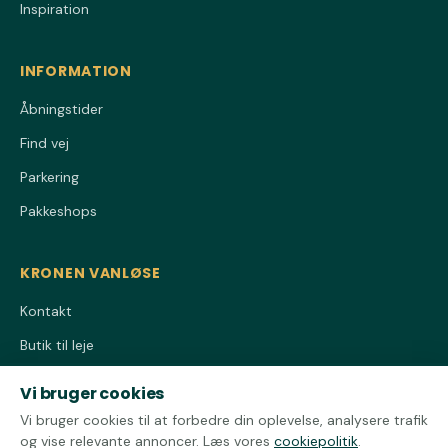
Inspiration
INFORMATION
Åbningstider
Find vej
Parkering
Pakkeshops
KRONEN VANLØSE
Kontakt
Butik til leje
Privatlivspolitik
Vi bruger cookies
Cookiepolitik
Vi bruger cookies til at forbedre din oplevelse, analysere trafik
og vise relevante annoncer. Læs vores
cookiepolitik
.